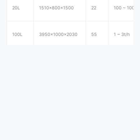
20L
1510x800x1500
22
100 ~ 1000k
100L
3950x1000x2030
55
1 ~ 3t/h
500L
5860x1350x2460
200
3 ~ 10t/h
1000L
8750x1300x1830
400
30t/h
1500L
12450x1820x1710
560
10 ~ 40t/h